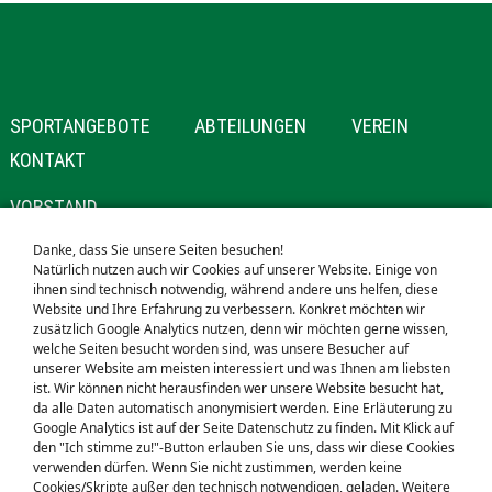
NAVIGATION
SPORTANGEBOTE
ABTEILUNGEN
VEREIN
ÜBERSPRINGEN
KONTAKT
NAVIGATION
VORSTAND
ÜBERSPRINGEN
MITGLIEDSCHAFT
Danke, dass Sie unsere Seiten besuchen!
Natürlich nutzen auch wir Cookies auf unserer Website. Einige von
SPONSOREN
ihnen sind technisch notwendig, während andere uns helfen, diese
Website und Ihre Erfahrung zu verbessern. Konkret möchten wir
NAVIGATION
STARTSEITE
zusätzlich Google Analytics nutzen, denn wir möchten gerne wissen,
welche Seiten besucht worden sind, was unsere Besucher auf
ÜBERSPRINGEN
SUCHE
unserer Website am meisten interessiert und was Ihnen am liebsten
SEITENVERZEICHNIS
ist. Wir können nicht herausfinden wer unsere Website besucht hat,
da alle Daten automatisch anonymisiert werden. Eine Erläuterung zu
Google Analytics ist auf der Seite Datenschutz zu finden. Mit Klick auf
den "Ich stimme zu!"-Button erlauben Sie uns, dass wir diese Cookies
© SG KELKHEIM E.V.
verwenden dürfen. Wenn Sie nicht zustimmen, werden keine
Cookies/Skripte außer den technisch notwendigen, geladen. Weitere