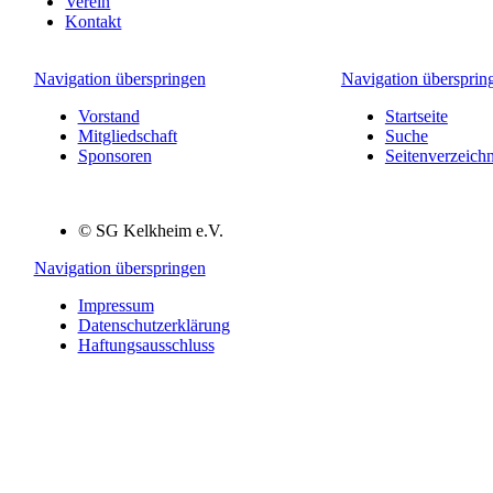
Verein
Kontakt
Navigation überspringen
Navigation übersprin
Vorstand
Startseite
Mitgliedschaft
Suche
Sponsoren
Seitenverzeichn
© SG Kelkheim e.V.
Navigation überspringen
Impressum
Datenschutzerklärung
Haftungsausschluss
Danke, dass Sie unsere Seiten besuchen!
Natürlich nutzen auch wir Cookies auf unserer Website. Einige von
ihnen sind technisch notwendig, während andere uns helfen, diese
Website und Ihre Erfahrung zu verbessern. Konkret möchten wir
zusätzlich Google Analytics nutzen, denn wir möchten gerne