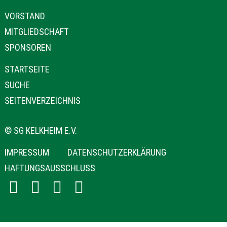
NAVIGATION
VORSTAND
ÜBERSPRINGEN
MITGLIEDSCHAFT
SPONSOREN
NAVIGATION
STARTSEITE
ÜBERSPRINGEN
SUCHE
SEITENVERZEICHNIS
© SG KELKHEIM E.V.
NAVIGATION
IMPRESSUM
DATENSCHUTZERKLÄRUNG
ÜBERSPRINGEN
HAFTUNGSAUSSCHLUSS