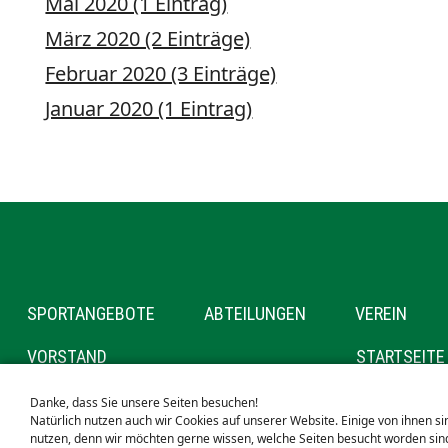
Mai 2020 (1 Eintrag)
März 2020 (2 Einträge)
Februar 2020 (3 Einträge)
Januar 2020 (1 Eintrag)
NAVIGATION
SPORTANGEBOTE
ABTEILUNGEN
VEREIN
ÜBERSPRINGEN
NAVIGATION
NAVIGATION
VORSTAND
STARTSEITE
ÜBERSPRINGEN
ÜBERSPRIN
MITGLIEDSCHAFT
SUCHE
Danke, dass Sie unsere Seiten besuchen!
SPONSOREN
SEITENVERZ
Natürlich nutzen auch wir Cookies auf unserer Website. Einige von ihnen s
nutzen, denn wir möchten gerne wissen, welche Seiten besucht worden sind