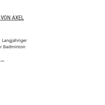
 VON AXEL
 Langjähriger
er Badminton
Abschied
 …
von
Axel
Winter