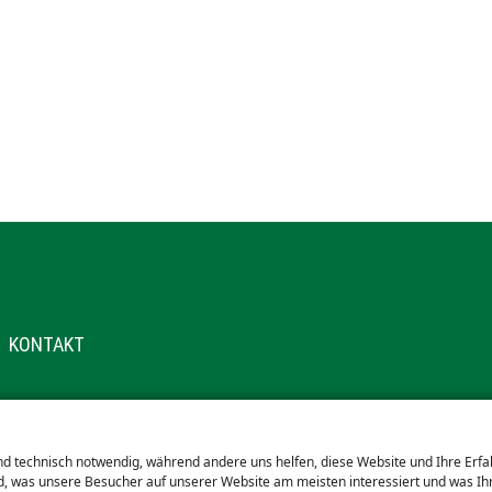
KONTAKT
GEN
EICHNIS
ind technisch notwendig, während andere uns helfen, diese Website und Ihre Erf
, was unsere Besucher auf unserer Website am meisten interessiert und was Ihn