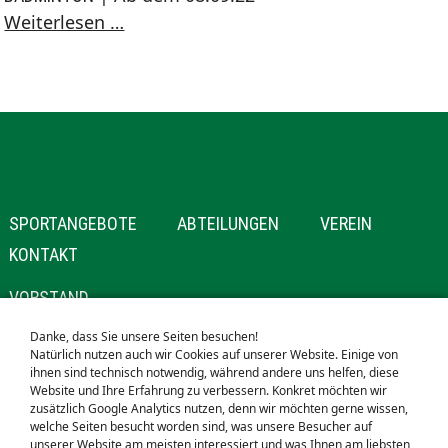
Trainingsbeginn
Weiterlesen …
nach
den
Sommerferien
NAVIGATION
SPORTANGEBOTE
ABTEILUNGEN
VEREIN
ÜBERSPRINGEN
KONTAKT
NAVIGATION
VORSTAND
ÜBERSPRINGEN
MITGLIEDSCHAFT
Danke, dass Sie unsere Seiten besuchen!
Natürlich nutzen auch wir Cookies auf unserer Website. Einige von
SPONSOREN
ihnen sind technisch notwendig, während andere uns helfen, diese
Website und Ihre Erfahrung zu verbessern. Konkret möchten wir
NAVIGATION
STARTSEITE
zusätzlich Google Analytics nutzen, denn wir möchten gerne wissen,
welche Seiten besucht worden sind, was unsere Besucher auf
ÜBERSPRINGEN
SUCHE
unserer Website am meisten interessiert und was Ihnen am liebsten