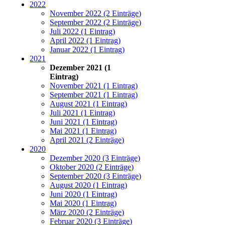
möchten gerne wissen,
2022
welche Seiten besucht
November 2022 (2 Einträge)
worden sind, was
September 2022 (2 Einträge)
unsere Besucher auf
Juli 2022 (1 Eintrag)
unserer Website am
April 2022 (1 Eintrag)
meisten interessiert und
Januar 2022 (1 Eintrag)
was Ihnen am liebsten
2021
ist. Wir können nicht
Dezember 2021 (1
herausfinden wer
Eintrag)
unsere Website besucht
November 2021 (1 Eintrag)
hat, da alle Daten
September 2021 (1 Eintrag)
automatisch
August 2021 (1 Eintrag)
anonymisiert werden.
Juli 2021 (1 Eintrag)
Eine Erläuterung zu
Juni 2021 (1 Eintrag)
Google Analytics ist
Mai 2021 (1 Eintrag)
auf der Seite
April 2021 (2 Einträge)
Datenschutz zu finden.
2020
Mit Klick auf den "Ich
Dezember 2020 (3 Einträge)
stimme zu!"-Button
Oktober 2020 (2 Einträge)
erlauben Sie uns, dass
September 2020 (3 Einträge)
wir diese Cookies
August 2020 (1 Eintrag)
verwenden dürfen.
Juni 2020 (1 Eintrag)
Wenn Sie nicht
Mai 2020 (1 Eintrag)
zustimmen, werden
März 2020 (2 Einträge)
keine Cookies/Skripte
Februar 2020 (3 Einträge)