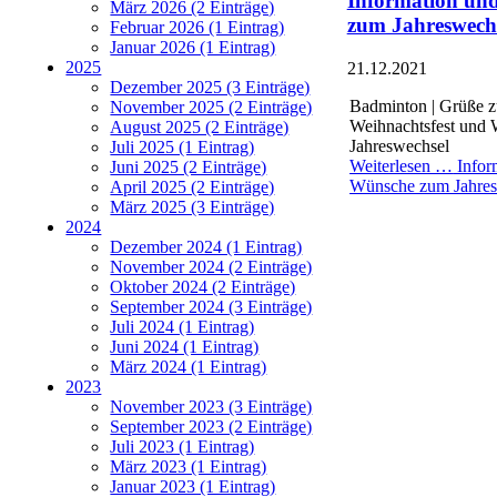
Information un
März 2026 (2 Einträge)
zum Jahreswech
Februar 2026 (1 Eintrag)
Januar 2026 (1 Eintrag)
2025
21.12.2021
Dezember 2025 (3 Einträge)
Badminton
| Grüße 
November 2025 (2 Einträge)
Weihnachtsfest und
August 2025 (2 Einträge)
Jahreswechsel
Juli 2025 (1 Eintrag)
Weiterlesen …
Infor
Juni 2025 (2 Einträge)
Wünsche zum Jahres
April 2025 (2 Einträge)
März 2025 (3 Einträge)
Danke, dass Sie unsere
2024
Seiten besuchen!
Dezember 2024 (1 Eintrag)
Natürlich nutzen auch
November 2024 (2 Einträge)
wir Cookies auf
Oktober 2024 (2 Einträge)
unserer Website.
September 2024 (3 Einträge)
Einige von ihnen sind
Juli 2024 (1 Eintrag)
technisch notwendig,
Juni 2024 (1 Eintrag)
während andere uns
März 2024 (1 Eintrag)
helfen, diese Website
2023
und Ihre Erfahrung zu
November 2023 (3 Einträge)
verbessern. Konkret
September 2023 (2 Einträge)
möchten wir zusätzlich
Juli 2023 (1 Eintrag)
Google Analytics
März 2023 (1 Eintrag)
nutzen, denn wir
Januar 2023 (1 Eintrag)