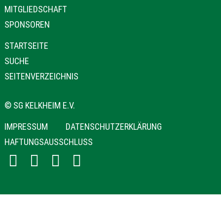
ÜBERSPRINGEN
MITGLIEDSCHAFT
SPONSOREN
NAVIGATION
STARTSEITE
ÜBERSPRINGEN
SUCHE
SEITENVERZEICHNIS
© SG KELKHEIM E.V.
NAVIGATION
IMPRESSUM
DATENSCHUTZERKLÄRUNG
ÜBERSPRINGEN
HAFTUNGSAUSSCHLUSS