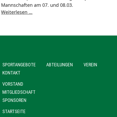
Mannschaften am 07. und 08.03.
Spieltagsbericht
Weiterlesen …
vom
07.
und
08.03.2020
NAVIGATION
SPORTANGEBOTE
ABTEILUNGEN
VEREIN
ÜBERSPRINGEN
KONTAKT
NAVIGATION
VORSTAND
ÜBERSPRINGEN
MITGLIEDSCHAFT
SPONSOREN
NAVIGATION
STARTSEITE