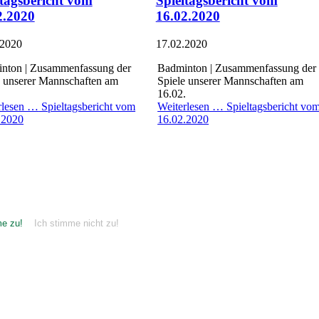
ltagsbericht vom
Spieltagsbericht vom
2.2020
16.02.2020
.2020
17.02.2020
nton
| Zusammenfassung der
Badminton
| Zusammenfassung der
e unserer Mannschaften am
Spiele unserer Mannschaften am
.
16.02.
rlesen …
Spieltagsbericht vom
Weiterlesen …
Spieltagsbericht vo
.2020
16.02.2020
hrung zu verbessern. Konkret möchten wir zusätzlich Google Analytics
nd, was unsere Besucher auf unserer Website am meisten interessiert u
bsite besucht hat, da alle Daten automatisch anonymisiert werden. Eine
it Klick auf den "Ich stimme zu!"-Button erlauben Sie uns, dass wir 
kies/Skripte außer den technisch notwendigen, geladen. Weitere Inform
me zu!
Ich stimme nicht zu!