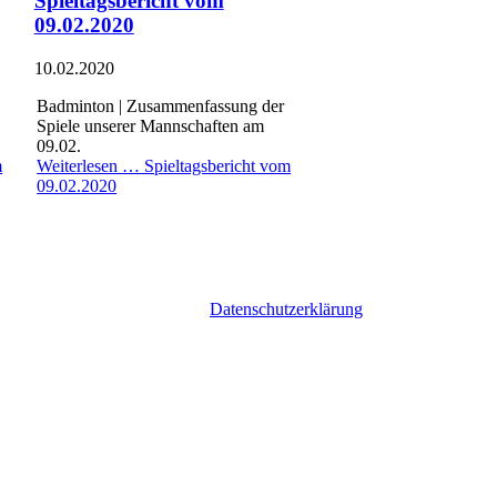
Spieltagsbericht vom
wir Cookies
09.02.2020
auf unserer
Website.
10.02.2020
Einige von
ihnen sind
Badminton
| Zusammenfassung der
technisch
Spiele unserer Mannschaften am
notwendig,
09.02.
während
m
Weiterlesen …
Spieltagsbericht vom
andere uns
09.02.2020
helfen, diese
Website und
 nutzen, denn wir möchten gerne wissen, welche Seiten besucht
nd was Ihnen am liebsten ist. Wir können nicht herausfinden wer
 Erläuterung zu Google Analytics ist auf der Seite Datenschutz zu
diese Cookies verwenden dürfen. Wenn Sie nicht zustimmen, werden
ationen finden Sie in unserer
Datenschutzerklärung
.