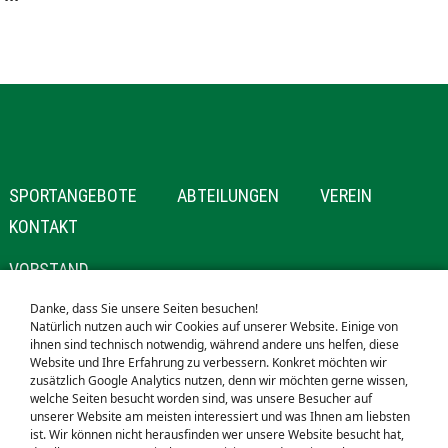
NAVIGATION
SPORTANGEBOTE
ABTEILUNGEN
VEREIN
ÜBERSPRINGEN
KONTAKT
NAVIGATION
VORSTAND
ÜBERSPRINGEN
MITGLIEDSCHAFT
Danke, dass Sie unsere Seiten besuchen!
Natürlich nutzen auch wir Cookies auf unserer Website. Einige von
SPONSOREN
ihnen sind technisch notwendig, während andere uns helfen, diese
Website und Ihre Erfahrung zu verbessern. Konkret möchten wir
NAVIGATION
STARTSEITE
zusätzlich Google Analytics nutzen, denn wir möchten gerne wissen,
welche Seiten besucht worden sind, was unsere Besucher auf
ÜBERSPRINGEN
SUCHE
unserer Website am meisten interessiert und was Ihnen am liebsten
SEITENVERZEICHNIS
ist. Wir können nicht herausfinden wer unsere Website besucht hat,