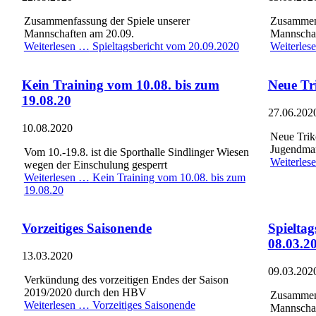
Zusammenfassung der Spiele unserer
Zusammenf
Mannschaften am 20.09.
Mannschaf
Weiterlesen …
Spieltagsbericht vom 20.09.2020
Weiterles
Kein Training vom 10.08. bis zum
Neue Tr
19.08.20
27.06.202
10.08.2020
Neue Trik
Jugendma
Vom 10.-19.8. ist die Sporthalle Sindlinger Wiesen
Weiterles
wegen der Einschulung gesperrt
Weiterlesen …
Kein Training vom 10.08. bis zum
19.08.20
Vorzeitiges Saisonende
Spieltag
08.03.2
13.03.2020
09.03.202
Verkündung des vorzeitigen Endes der Saison
2019/2020 durch den HBV
Zusammenf
Weiterlesen …
Vorzeitiges Saisonende
Mannschaf