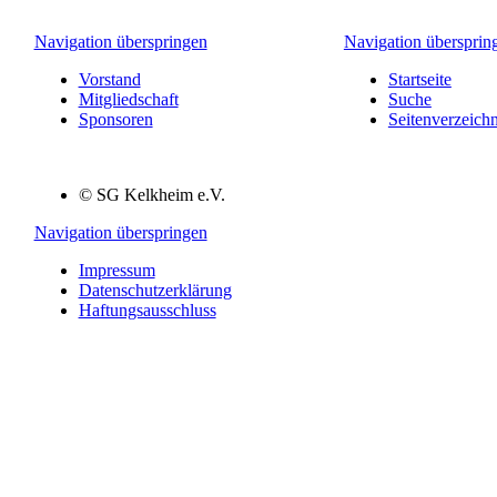
Navigation überspringen
Navigation übersprin
Vorstand
Startseite
Mitgliedschaft
Suche
Sponsoren
Seitenverzeichn
© SG Kelkheim e.V.
Navigation überspringen
Impressum
Datenschutzerklärung
Haftungsausschluss
Danke, dass Sie unsere Seiten besuchen!
Natürlich nutzen auch wir Cookies auf unserer Website. Einige von
ihnen sind technisch notwendig, während andere uns helfen, diese
Website und Ihre Erfahrung zu verbessern. Konkret möchten wir
zusätzlich Google Analytics nutzen, denn wir möchten gerne
wissen, welche Seiten besucht worden sind, was unsere Besucher
auf unserer Website am meisten interessiert und was Ihnen am