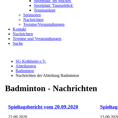
Sportplatz 'Im Stückes'
Sportplatz 'Taunusblick'
Tennisanlage
Sponsoren
Nachrichten
Termine/Veranstaltungen
Kontakt
Nachrichten
Termine und Veranstaltungen
Suche
SG Kelkheim e.V.
Abteilungen
Badminton
Nachrichten der Abteilung Badminton
Badminton - Nachrichten
Spieltagsbericht vom 20.09.2020
Spielta
22.09.2020
15.09.202