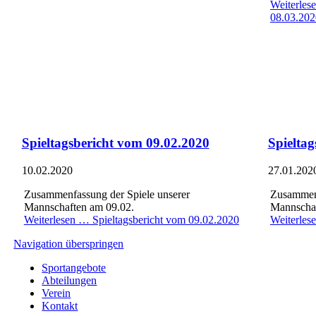
Weiterles
08.03.202
Spieltagsbericht vom 09.02.2020
Spielta
10.02.2020
27.01.202
Zusammenfassung der Spiele unserer
Zusammenf
Mannschaften am 09.02.
Mannschaf
Weiterlesen …
Spieltagsbericht vom 09.02.2020
Weiterles
Navigation überspringen
Sportangebote
Abteilungen
Verein
Kontakt