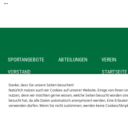
...
NAVIGATION
SPORTANGEBOTE
ABTEILUNGEN
VEREIN
ÜBERSPRINGEN
NAVIGATION
NAVIGATION
VORSTAND
STARTSEITE
ÜBERSPRINGEN
ÜBERSPRIN
MITGLIEDSCHAFT
SUCHE
Danke, dass Sie unsere Seiten besuchen!
SPONSOREN
SEITENVERZ
Natürlich nutzen auch wir Cookies auf unserer Website. Einige von ihnen s
nutzen, denn wir möchten gerne wissen, welche Seiten besucht worden sind
besucht hat, da alle Daten automatisch anonymisiert werden. Eine Erläuterun
verwenden dürfen. Wenn Sie nicht zustimmen, werden keine Cookies/Skript
© SG KELKHEIM E.V.
NAVIGATION
IMPRESSUM
DATENSCHUTZERKLÄRUNG
HAFTUN
ÜBERSPRINGEN